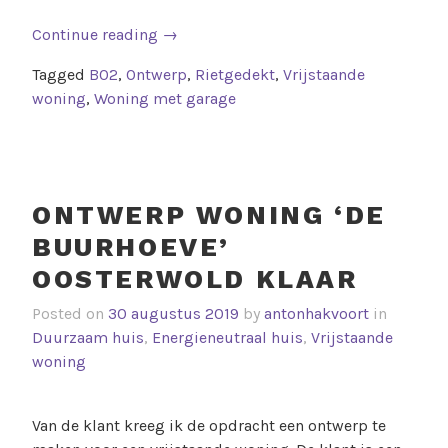
Continue reading
→
Tagged
B02
,
Ontwerp
,
Rietgedekt
,
Vrijstaande
woning
,
Woning met garage
ONTWERP WONING ‘DE
BUURHOEVE’
OOSTERWOLD KLAAR
Posted on
30 augustus 2019
by
antonhakvoort
in
Duurzaam huis
,
Energieneutraal huis
,
Vrijstaande
woning
Van de klant kreeg ik de opdracht een ontwerp te