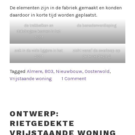
De elementen zijn in de fabriek gemaakt en konden
daardoor in korte tijd worden geplaatst.
de trekbalken en
de benedenverdieping
dakdragers komen in het
zicht
ook in de vide liggers in het
zicht vanaf de overloop op
zicht
de 1e verdieping
Tagged
Almere
,
B03
,
Nieuwbouw
,
Oosterwold
,
Vrijstaande woning
1 Comment
ONTWERP:
RIETGEDEKTE
VRIJSTAANDE WONING