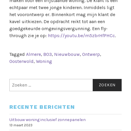
maken voor een vrijstaande woning. De klant is een
echtpaar met twee jonge kinderen. Inmiddels ligt
het voorontwerp er. Binnenkort mag mijn klant de
kavel uitkiezen. De opdracht reikt tot aan een
goedgekeurde omgevingsvergunning. Een fly-
through zie je op:
https://youtu.be/m5zbrHfPHCc
.
Tagged
Almere
,
B03
,
Nieuwbouw
,
Ontwerp
,
Oosterwold
,
Woning
RECENTE BERICHTEN
Uitbouw woning inclusief zonnepanelen
13 maart 2023