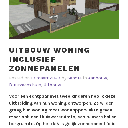
bezoekers en
zoekmachines.
UITBOUW WONING
INCLUSIEF
ZONNEPANELEN
Posted on
13 maart 2023
by
Sandra
in
Aanbouw
,
Duurzaam huis
,
Uitbouw
Voor een echtpaar met twee kinderen heb ik deze
uitbreiding van hun woning ontworpen. Ze wilden
graag hun woning meer woonoppervlakte geven,
maar ook een thuiswerkruimte, een ruimere hal en
bergruimte. Op het dak is gelijk zonnepaneel folie