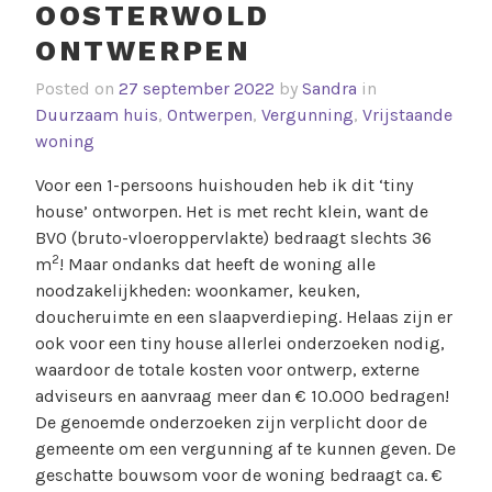
OOSTERWOLD
ONTWERPEN
Posted on
27 september 2022
by
Sandra
in
Duurzaam huis
,
Ontwerpen
,
Vergunning
,
Vrijstaande
woning
Voor een 1-persoons huishouden heb ik dit ‘tiny
house’ ontworpen. Het is met recht klein, want de
BVO (bruto-vloeroppervlakte) bedraagt slechts 36
2
m
! Maar ondanks dat heeft de woning alle
noodzakelijkheden: woonkamer, keuken,
doucheruimte en een slaapverdieping. Helaas zijn er
ook voor een tiny house allerlei onderzoeken nodig,
waardoor de totale kosten voor ontwerp, externe
adviseurs en aanvraag meer dan € 10.000 bedragen!
De genoemde onderzoeken zijn verplicht door de
gemeente om een vergunning af te kunnen geven. De
geschatte bouwsom voor de woning bedraagt ca. €