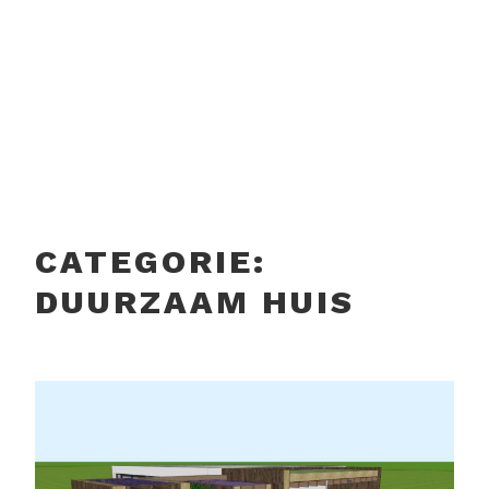
bouwkunde
Noodzakelijk
Deze cookies zijn
niet optioneel. Ze
bevatten geen
persoonsgegevens
maar ze zorgen dat
onze website
functioneert.
CATEGORIE:
DUURZAAM HUIS
Statistieken
We gebruiken
statistieken
cookies om te
zorgen dat we
onze site beter
kunnen
maken voor