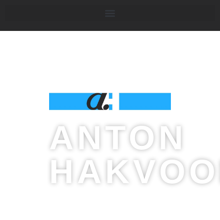
ANTON
HAKVOO
Ontwerp en